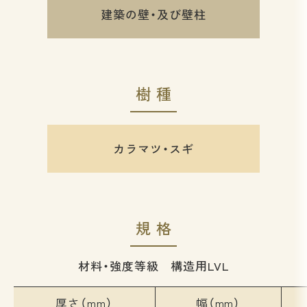
建築の壁・及び壁柱
樹種
カラマツ・スギ
規格
材料・強度等級 構造用LVL
厚さ（mm）
幅（mm）