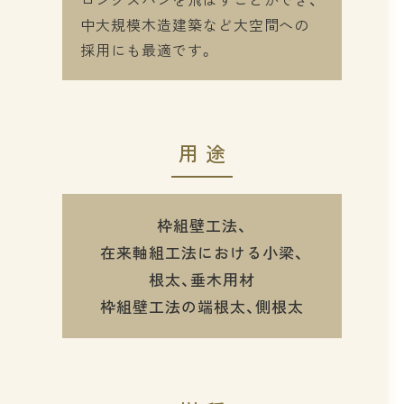
中大規模木造建築など大空間への
採用にも最適です。
用途
枠組壁工法、
在来軸組工法における小梁、
根太、垂木用材
枠組壁工法の端根太、側根太