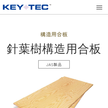
メインナビゲーション
コンテンツへスキップ
構造用合板
針葉樹構造用合板
JAS製品