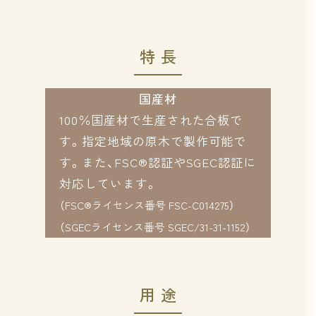
特長
国産材
100％国産材で生産された合板で
す。指定地域の原木で製作可能で
す。また、FSC®認証やSGEC認証に
対応しています。
（FSC®ライセンス番号 FSC-C014275）
（SGECライセンス番号 SGEC/31-31-1152）
用途